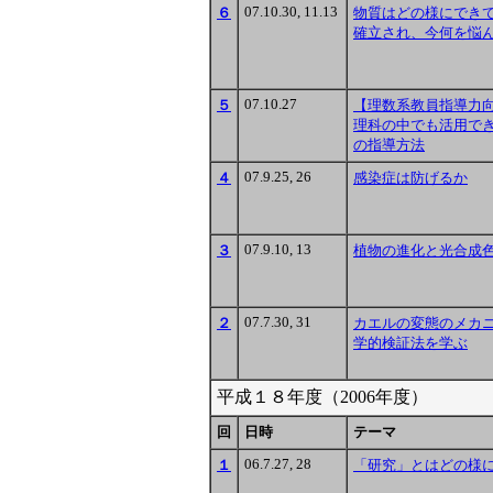
07.10.30, 11.13
６
物質はどの様にでき
確立され、今何を悩
07.10.27
５
【理数系教員指導力
理科の中でも活用で
の指導方法
07.9.25, 26
４
感染症は防げるか
07.9.10, 13
３
植物の進化と光合成
07.7.30, 31
２
カエルの変態のメカ
学的検証法を学ぶ
平成１８年度（2006年度）
回
日時
テーマ
06.7.27, 28
１
「研究」とはどの様