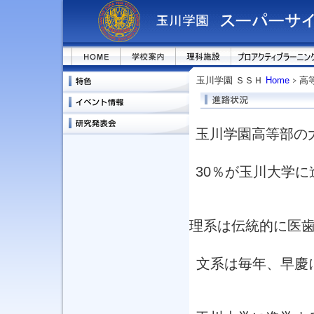
玉川学園 ＳＳＨ
Home
高
玉川学園高等部の
30％が玉川大学
理系は伝統的に医
文系は毎年、早慶