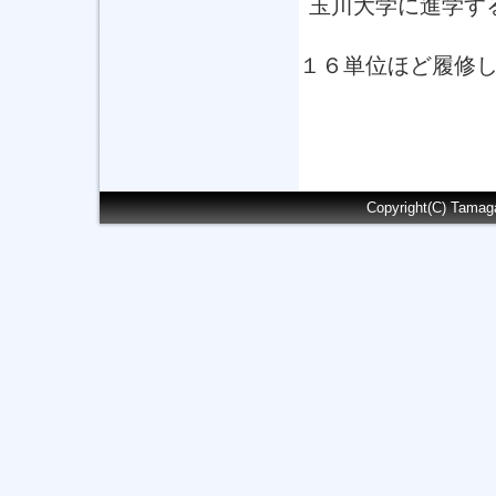
玉川大学に進学す
１６単位ほど履修
Copyright(C) Tamag