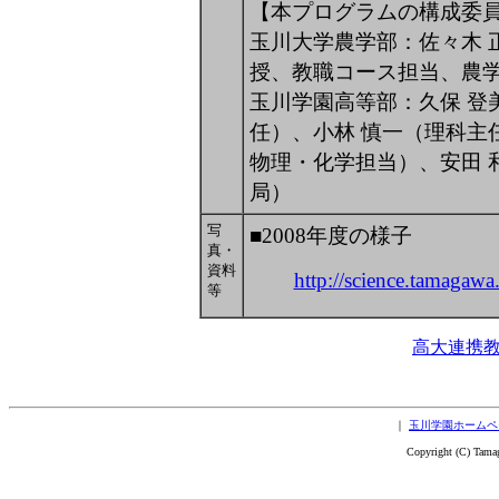
【本プログラムの構成委
玉川大学農学部：佐々木 
授、教職コース担当、農
玉川学園高等部：久保 登
任）、小林 慎一（理科主
物理・化学担当）、安田 
局）
写
■2008年度の様子
真・
資料
http://science.tamagaw
等
高大連携
｜
玉川学園ホームペ
Copyright (C) Tama