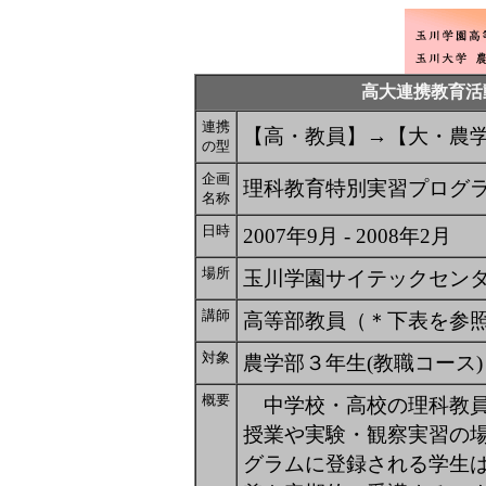
高大連携教育活
連携
【高・教員】→【大・農
の型
企画
理科教育特別実習プログラ
名称
日時
2007年9月 - 2008年2月
場所
玉川学園サイテックセン
講師
高等部教員（＊下表を参
対象
農学部３年生(教職コース)
概要
中学校・高校の理科教員
授業や実験・観察実習の
グラムに登録される学生