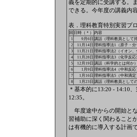
義を定期的に受講する。
できる。今年度の講義内
表．理科教育特別実習プ
回
日時（＊）
内容
1
9月6日
講話（理科教員として
2
11月14日
理科指導法1（原子・分
3
11月21日
理科指導法2（イオン、
4
11月28日
理科指導法3（化学反応
5
12月19日
講話（科学的とは何か
6
1月9日
理科指導法4（中和反応
7
1月16日
理科指導法5（中和滴定
8
1月23日
講話（理科教員として
＊基本的に13:20 - 14:10、第
12:35。
年度途中からの開始とな
習補助に深く関わること
は有機的に導入する計画