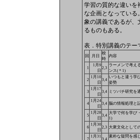
学習の質的な違いを
な企画となっている
象の講義であるが、
るものもある。
表．特別講義のテー
校
回
月日
内容
時
1月9
ラーメンで考え
1
2,3
日
ンス(＊1)
1月10
いつもと違う学
2
3,4
日
姿勢
1月17
3
3,4
ミツバチ研究を
日
1月24
4
3,4
脳の情報処理と
日
1月28
大学で何を学び・
5
3,4
日
1)
1月30
6
2,3
大衆文化としての
日
1月31
素朴な疑問を感
7
3,4