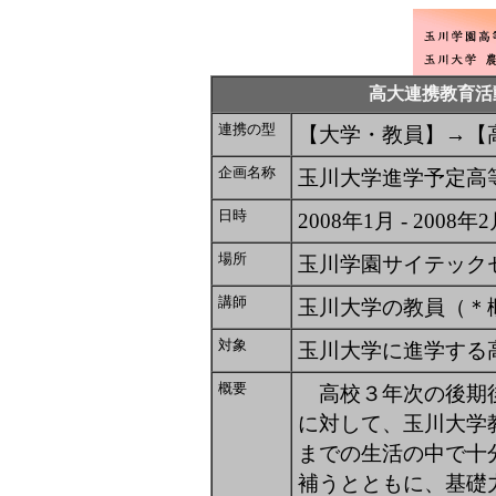
高大連携教育活
連携の型
【大学・教員】→【
企画名称
玉川大学進学予定高等
日時
2008年1月 - 2008年
場所
玉川学園サイテック
講師
玉川大学の教員（＊
対象
玉川大学に進学する
概要
高校３年次の後期後
に対して、玉川大学
までの生活の中で十
補うとともに、基礎