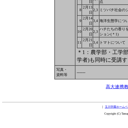
日
点
2月13
8
2,3
ミツバチ社会のシ
日
2月14
9
3,4
海洋生態学につ
日
2月20
ハチたちの香り
10
2,3
日
ション(＊1)
2月21
11
3,4
トマトについて
日
＊1：農学部・工学
学者)も同時に受講
___
写真・
資料等
高大連携
｜
玉川学園ホームペ
Copyright (C) Tama