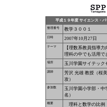
平成１９年度 サイエンス・
整理番号
教学３００１
日時
2007年10月27日
テーマ
【理数系教員指導力
理科の中でも活用で
場所
玉川学園サイテック
講師
芳沢 光雄 教授（桜
攻）
参加数
玉川学園小学部・中学
名）
概要
理科と数学の比例・