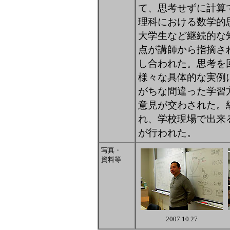
て、思考せずに計算
理科における数学的
大学生など継続的な
点が講師から指摘さ
し合われた。思考を
様々な具体的な実例
がちな間違った学習
意見が交わされた。
れ、学校現場で出来
が行われた。
写真・
資料等
2007.10.27