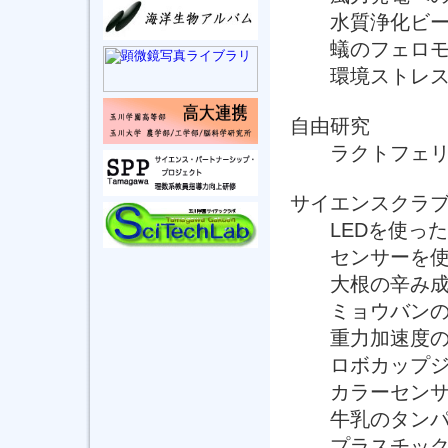
水質浄化ビー
蟻のフェロモ
環境ストレスと各
自由研究
ラクトフェリン
サイエンスクラ
LEDを使った
センサーを使用
大根の辛み成
ミョウバンの
重力加速度の測
ロボカップジュ
カラーセンサー
牛乳のタンパ
プラスチック