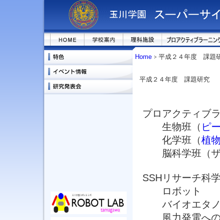
Home
平成２４年度 課題
平成２４年度 課題研究
プロアクティブ
生物班（
ピ
化学班（
植
脳科学班（ザリ
SSHリサーチ科
ロボット
バイオエタノ
風力発電への