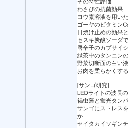
その特性評価
わさびの抗菌効果
ヨウ素溶液を用いた
ゴーヤのビタミンC
日焼け止めの効果
セスキ炭酸ソーダ
唐辛子のカプサイ
緑茶中のタンニン
野菜切断面の白い
お肉を柔らかくす
[サンゴ研究]
LEDライトの波長
褐虫藻と蛍光タン
サンゴにストレス
か
セイタカイソギン