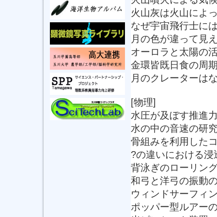
火山灰は火山によ
なぜ宇宙飛行士に
月の色が違って見
オーロラと太陽の
金環皆既日食の周
月のクレーターは
[物理]
水圧が及ぼす推進
水の中の音速の研
骨組みを利用した
?の違いにおける浸
背泳ぎのローリン
和弓と洋弓の振動
ウィンドサーフィ
ポッパー型ルアー