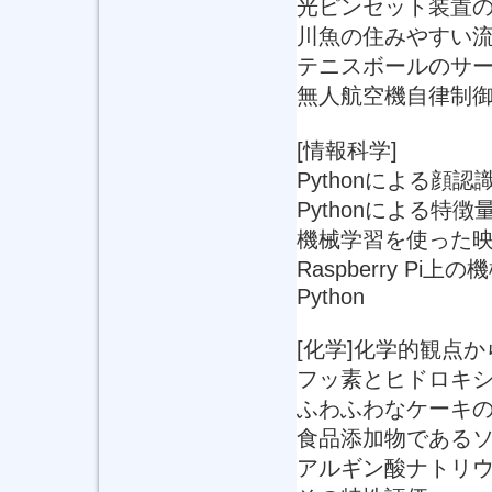
光ピンセット装置
川魚の住みやすい
テニスボールのサ
無人航空機自律制
[情報科学]
Pythonによる顔認
Pythonによる特
機械学習を使った
Raspberry Pi上
Python
[化学]化学的観点
フッ素とヒドロキ
ふわふわなケーキ
食品添加物である
アルギン酸ナトリ