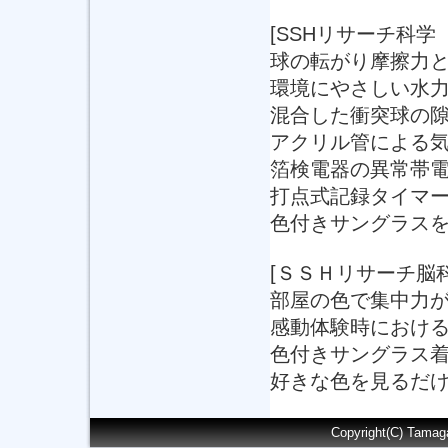
[SSHリサーチ科学
球の転がり摩擦力
環境にやさしい水
混合した衝突球の
アクリル管による
箔検電器の異常帯
打点式記録タイマ
色付きサングラス
[ＳＳＨリサーチ脳科
部屋の色で集中力
感動体験時におけ
色付きサングラス
好きな色を見るだ
Copyright(C) Tamag