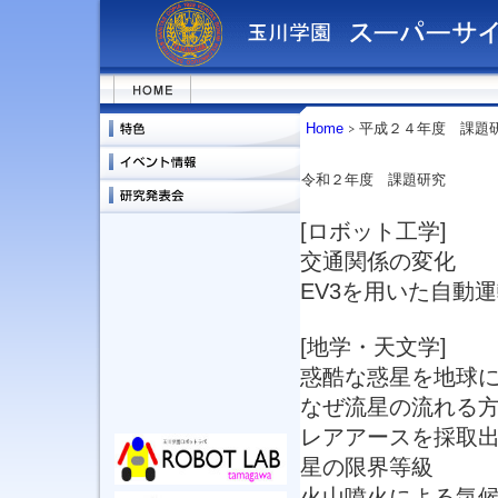
Home
平成２４年度 課題
令和２年度 課題研究
[ロボット工学]
交通関係の変化
EV3を用いた自動
[地学・天文学]
惑酷な惑星を地球
なぜ流星の流れる
レアアースを採取
星の限界等級
火山噴火による気