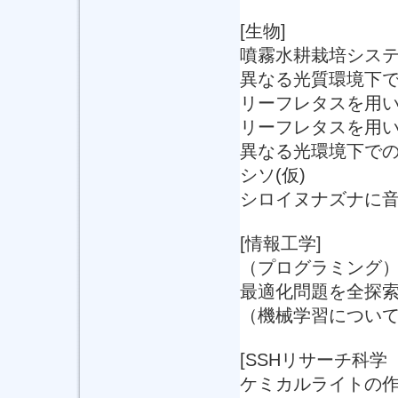
[生物]
噴霧水耕栽培シス
異なる光質環境下
リーフレタスを用
リーフレタスを用
異なる光環境下で
シソ(仮)
シロイヌナズナに
[情報工学]
（プログラミング
最適化問題を全探
（機械学習につい
[SSHリサーチ科学
ケミカルライトの