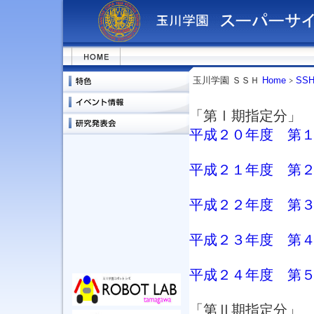
玉川学園 ＳＳＨ
Home
SS
「第Ⅰ期指定分」
平成２０年度 第１年
平成２１年度 第２年
平成２２年度 第３年
平成２３年度 第４年
平成２４年度 第５年
「第Ⅱ期指定分」